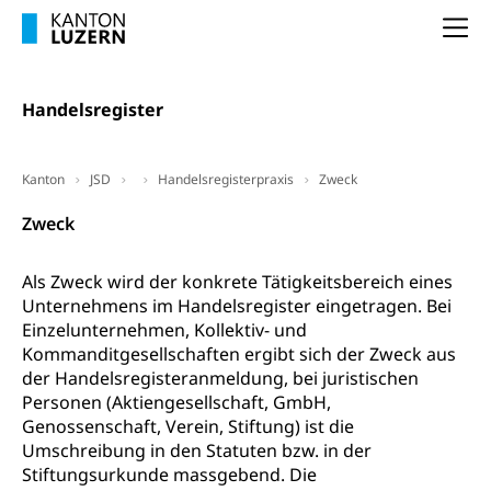
Selbständige (WAS Luzern)
LUPK - Luzerner Pensionskasse
Bildung und Forschung
Na
Altersvorsorge (gruezi.lu.ch)
Wissenschaftsförderung
Handelsregister
Forschungsförderung, Wissenschaftsmarketing,
Wissenschaft, Forschung, Entwicklung, Projekte
Kanton
JSD
Handelsregisterpraxis
Zweck
Pilotprojekte Klima
Erwachsenenbildung und Weiterbildung
Zweck
Innovative Projekte Landwirtschaft und
Umschulung, zweiter Bildungsweg,
Nachdiplomstudium, Zusatzlehre, Höhere
Wald
Berufsbildung, Berufsmatura nach Lehre,
Als Zweck wird der konkrete Tätigkeitsbereich eines
Projektförderung Universität Luzern unilu
Neuorientierung, Grundkompetenzen,
Unternehmens im Handelsregister eingetragen. Bei
Berufsberatung, Standortbestimmung,
Einzelunternehmen, Kollektiv- und
Studienberatung, Beratung und Unterstützung,
Kommanditgesellschaften ergibt sich der Zweck aus
Berufsabschluss für Erwachsene
der Handelsregisteranmeldung, bei juristischen
Erwachsenenmatura
Personen (Aktiengesellschaft, GmbH,
Berufliche Grundbildung
Genossenschaft, Verein, Stiftung) ist die
Bildungsgutscheine Grundkompetenzen
Lehre, Berufsfachschule, Lehrbetrieb, Lehrvertrag,
Umschreibung in den Statuten bzw. in der
Berufsberatung, Qualifikationsverfahren,
Stiftungsurkunde massgebend. Die
Bildung & Berufsabschluss für Erwachsene
Berufswahl & Berufsberatung, Schnupperlehre und