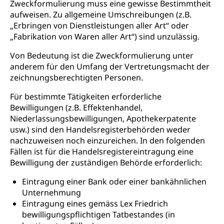
Zweckformulierung muss eine gewisse Bestimmtheit
Lehrstellensuche, Berufsmaturität,
Fachperson Betreuung (verkürzte
aufweisen. Zu allgemeine Umschreibungen (z.B.
Brückenangebote, Zugewanderte & Arbeitsmarkt,
Grundbildung)
Fachstelle Berufsbildung
„Erbringen von Dienstleistungen aller Art“ oder
„Fabrikation von Waren aller Art“) sind unzulässig.
Fachperson Gesundheit (verkürzte
Schulen und Berufsbildungszentren
Hochschule Fachhochschule
Grundbildung)
Von Bedeutung ist die Zweckformulierung unter
Integrationsvorlehre INVOL Zentralschweiz
Studium, Hochschulstudium, tertiäre Bildung
Allgemeinbildung für Erwachsene
anderem für den Umfang der Vertretungsmacht der
zeichnungsberechtigten Personen.
Fremdsprachen in der Berufslehre –
Berufsberatung (berufsberatung.ch)
Campus Horw
Mittelschulen
MobiLingua
Für bestimmte Tätigkeiten erforderliche
Grundkompetenzen (einfach-besser.ch)
Campus Horw (HSLU)
Gymnasium, Handelsmittelschule, Sekundarstufe II,
Informationen für Lernende und Gesetzliche
Bewilligungen (z.B. Effektenhandel,
Kantonsschule, Fachmittelschule, Fachmatura,
Bildung & Berufsabschluss für Erwachsene
Fachstelle Hochschulbildung
Vertreter
Niederlassungsbewilligungen, Apothekerpatente
Fachklasse Grafik Luzern, Berufsmatura,
usw.) sind den Handelsregisterbehörden weder
Informatikmittelschule, Fachmittelschulzentrum
Lehre nach dem Gymnasium
Hochschulen
Informationen für zugewanderte Personen
FMS, Fachmittelschulen, Vollzeitschulen mit
nachzuweisen noch einzureichen. In den folgenden
Berufsmatura BM, Aufnahmebedingungen FMS und
Höhere Berufsbildung
Hochschule Luzern HSLU
Fällen ist für die Handelsregistereintragung eine
Schnupperlehre & Lehrstellensuche
Vollzeitschulen mit BM
Bewilligung der zuständigen Behörde erforderlich:
Berufsabschluss für Erwachsene
Pädagogische Hochschule Luzern, PH Luzern
Beruf & Weiterbildung (beruf.lu.ch)
Berufsbildung / Mittelschulen (gruezi.lu.ch)
Obligatorische Schulzeit
Eintragung einer Bank oder einer bankähnlichen
Höhere Bildung (hflu.ch)
Höhere Fachschule Luzern HFLU
Berufslehre (beruf.lu.ch)
Unternehmung
Fachklasse Grafik (fachklassegrafik.ch)
Schulpflicht, Schulobligatorium, Primarschule,
Beratung & Unterstützung
Fachstelle Berufsbildung
Eintragung eines gemäss Lex Friedrich
Sekundarschule, Schulferien, Tagesschule,
Fach- & Wirtschafts-Mittelschulzentrum FMZ
bewilligungspflichtigen Tatbestandes (in
Schulergänzende Betreuung, Logopädie,
Neuorientierung
BIZ Beratungs- und Informationszentrum