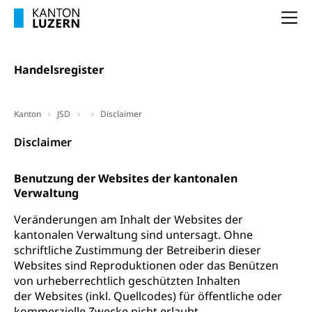
Grundeigentum, Grundstück
Na
Grundbuch
Luft und Klima
Grundbuchplan mit Eigentümerabfrage
Luftreinhaltung, Luftverschmutzung, Klimaschutz,
Handelsregister
Klimaveränderung, Treibhauseffekt
(Geoportal)
Atmosphäre, Luft, Klima (Geoportal)
Raumplanung
Kanton
JSD
Disclaimer
Klima
Raumplan, Nutzungsplan
Disclaimer
Raumdatenpool
Richtplanung Kanton Luzern (ARE)
Benutzung der Websites der kantonalen
Verwaltung
Raum und Wirtschaft rawi
Veränderungen am Inhalt der Websites der
kantonalen Verwaltung sind untersagt. Ohne
schriftliche Zustimmung der Betreiberin dieser
Websites sind Reproduktionen oder das Benützen
von urheberrechtlich geschützten Inhalten
der Websites (inkl. Quellcodes) für öffentliche oder
kommerzielle Zwecke nicht erlaubt.