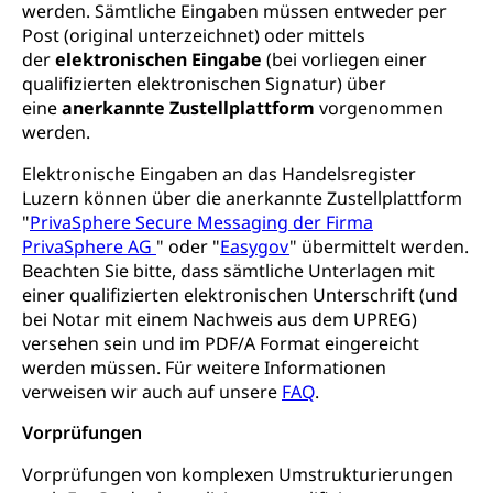
Suchtprävention
werden. Sämtliche Eingaben müssen entweder per
Kranken- und Unfallversicherung
Sucht und Drogen
Post (original unterzeichnet) oder mittels
Gesundheitsversorgung
(gruezi.lu.ch)
der
elektronischen Eingabe
(bei vorliegen einer
Drogenabhängigkeit, Drogensucht,
qualifizierten elektronischen Signatur) über
Medikamentenabhängigkeit,
Krankenversicherung (WAS Luzern)
Arzneimittelabhängigkeit, Suchtkrankheit,
eine
anerkannte Zustellplattform
vorgenommen
Existenzsicherung - Sozialhilfe
Drogenabhängige, Drogensüchtige,
werden.
Betäubungsmittel, Suchtmittel, Psychopharmaka
Soziales und Gesellschaft (Dienststelle)
Elektronische Eingaben an das Handelsregister
Fachstelle Sucht Region Luzern
Gesundheitsversorgung
Opferhilfe
Luzern können über die anerkannte Zustellplattform
"
PrivaSphere Secure Messaging der Firma
Drogen (Polizei)
Gesundheitsversorgung, Spital, Pflegeinitiative,
Arbeitslosenversicherung (WAS Luzern)
PrivaSphere AG
" oder "
Easygov
" übermittelt werden.
Ambulant vor stationär, AVOS, Patientendossier
Sucht
Beachten Sie bitte, dass sämtliche Unterlagen mit
Invalidenversicherung (WAS Luzern)
einer qualifizierten elektronischen Unterschrift (und
Gesundheitsversorgung
AHV / IV
Soziale Sicherheit
bei Notar mit einem Nachweis aus dem UPREG)
Altersrente, Invalidenrente, Witwenrente,
versehen sein und im PDF/A Format eingereicht
Sozialversicherung, Vorsorgeeinrichtung,
werden müssen. Für weitere Informationen
Pensionskasse, erste Säule, zweite Säule, dritte
verweisen wir auch auf unsere
FAQ
.
Säule, Hilflosenentschädigung,
Ergänzungsleistungen, Altersvorsorge,
Vorprüfungen
Todesfallversicherung
Vorprüfungen von komplexen Umstrukturierungen
Hilfslosenentschädigung (WAS Luzern)
Behinderung