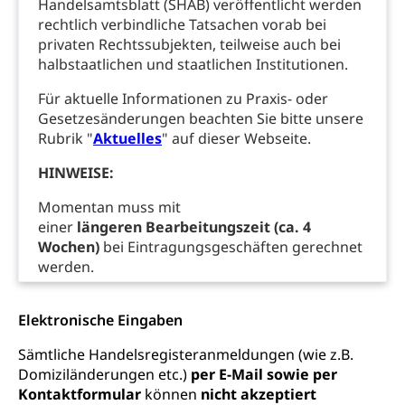
Handelsamtsblatt (SHAB) veröffentlicht werden
Unfallversicherung, Berufsunfallversicherung,
Krankheit, Unfall, Prämienverbilligung,
rechtlich verbindliche Tatsachen vorab bei
Krankenkasse
privaten Rechtssubjekten, teilweise auch bei
halbstaatlichen und staatlichen Institutionen.
Krankenversicherung (WAS Luzern)
Lebensmittelsicherheit
Für aktuelle Informationen zu Praxis- oder
Prämienverbilligung (WAS Luzern)
sichere Lebensmittel, Lebensmittelkontrolle,
Gesetzesänderungen beachten Sie bitte unsere
Lebensmittelhygiene, Produktesicherheit
Rubrik "
Aktuelles
" auf dieser Webseite.
Obligatorische Krankenversicherung (WAS
Luzern)
Trinkwasser
Prävention
HINWEISE:
Kranken- und Unfallversicherung
Lebensmittel
Gesundheitsvorsorge, Wellness, Unfallverhütung,
Momentan muss mit
Suchtprävention, Alkoholprävention,
einer
längeren
Bearbeitungszeit (ca. 4
Tabakprävention, Primärprävention,
Wochen)
bei Eintragungsgeschäften
gerechnet
Sekundärprävention, Tertiärprävention
werden.
Darmkrebsvorsorge
Soziale Sicherheit
Kantonales Tabakpräventionsprogramm
Sozialversicherungen, Sozialpolitik,
Elektronische Eingaben
Arbeitslosenversicherung,
Gesundheitsförderung
Mutterschaftsversicherung, Krankenversicherung,
Sämtliche Handelsregisteranmeldungen (wie z.B.
Unfallversicherung, Invalidenversicherung,
Domiziländerungen etc.)
per E-Mail sowie per
Prävention (Polizei)
Sozialhilfe
Kontaktformular
können
nicht akzeptiert