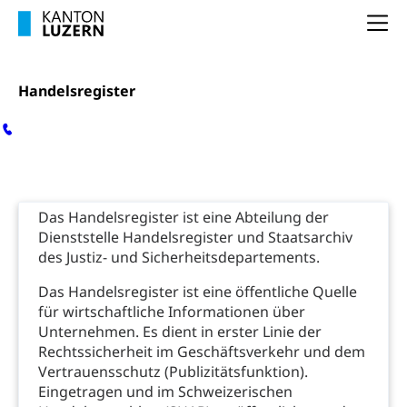
Früherziehung
Na
Schuldienste
swissuniversities
Vorschule
Betreuungsangebote
Universität Luzern
Kindergarten, Kinderkrippe, Krippe, Kinderhort,
Kindertagesstätte, Spielgruppe, Tagesmutter,
Handelsregister
Schulliste
Fachstelle Hochschulbildung
Freiwilliges Kindergarten Jahr
Heilpädagogische Schulen
Kinderbetreuung
Kontakt
Freiwilliger Schulsport
Freiwilliges Kindergarten Jahr
Gesundheit und Soziales
Frühe Sprachförderung
Das Handelsregister ist eine Abteilung der
Handelsregister
Konsumentenschutz
Kindergarten & Basisstufe
Dienststelle Handelsregister und Staatsarchiv
Konsumentenrechte, Produktsicherheit,
des Justiz- und Sicherheitsdepartements.
Frühe Förderung
Preisüberwachung, Preisüberwacher,
Konsumentenorganisation, parallele Einfuhr,
Das Handelsregister ist eine öffentliche Quelle
regionale Erschöpfung, nationale Erschöpfung,
für wirtschaftliche Informationen über
internationale Erschöpfung, Preisabsprache, Kartell,
Unternehmen. Es dient in erster Linie der
Cassis-deDijon-Prinzip
Rechtssicherheit im Geschäftsverkehr und dem
Vertrauensschutz (Publizitätsfunktion).
Lebensmittelkontrolle und
Krankenversicherung
Eingetragen und im Schweizerischen
Verbraucherschutz