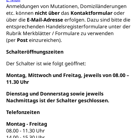
Werkbeitrag, Produktionsbeitrag, Recherche,
Anmeldungen von Mutationen, Domiziländerungen
Bildende Kunst, Angewandte Kunst, Theater/Tanz,
etc. können
nicht über
das
Kontaktformular
oder
Musik, Entwicklung, Programmbeiträge,
über die
E-Mail-Adresse
erfolgen. Dazu sind bitte die
Filmförderung, Regionale Förderfonds,
entsprechenden Handelsregisterformulare unter der
Werkankäufe, Kunstankäufe, Kunst und Bau, Schule
Rubrik Merkblätter / Formulare zu verwenden
und Kultur, Kulturgesuche, Kulturvermittlung
(per
Post
einzureichen).
Kulturförderung und Vermittlung
Schalteröffnungszeiten
Angebote für Schulklassen
Mobilität
Der Schalter ist wie folgt geöffnet:
Zentralschweizer Filmförderung
Montag, Mittwoch und Freitag, jeweils von 08.00 –
Schiene und öffentlicher Verkehr
11.30 Uhr
Schienenverkehr, Zugverkehr, Bahnverkehr,
Transportmittel, öffentlicher Verkehr
Dienstag und Donnerstag sowie jeweils
Nachmittags ist der Schalter geschlossen.
Verkehrsverbund Luzern VVL
Schifffahrt
Telefonzeiten
Öffentlicher Verkehr Luzern Mobil
Schiffsverkehr, Binnenschifffahrt, Seeschifffahrt,
Flussschifffahrt
Montag - Freitag
08.00 - 11.30 Uhr
Schifffahrt (Strassenverkehrsamt)
Strasse
14.00 - 15.30 Uhr