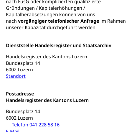
nach FusG oder komplizierten qualifizierte
Gründungen / Kapitalerhöhungen /
AHV-Hinterlassenenrente (WAS Luzern)
Körperbehinderung, körperliche Behinderung,
Kapitalherabsetzungen können von uns
geistige Behinderung, psychische Behinderung,
AHV-Beiträge (WAS Luzern)
Erwerbsunfähigkeit, Behinderte
nach
vorgängiger telefonischer Anfrage
im Rahmen
unserer Kapazität durchgeführt werden.
Informationsstelle AHV/IV
Inklusion im Sport
Ergänzungsleistungen (EL) (WAS Luzern)
Menschen mit Behinderungen
Kultur und Medien
Dienststelle Handelsregister und Staatsarchiv
AHV-Altersrente (WAS Luzern)
Handelsregister des Kantons Luzern
IV-Leistungen (WAS Luzern)
Archive und Bibliotheken
Bundesplatz 14
6002 Luzern
Bücher, Bundesarchiv, Landesbibliothek
Standort
Staatsarchiv Luzern
Kulturelle Einrichtungen
Zentral- und Hochschulbibliothek
Museen, Theater, Bibliotheken
Postadresse
Handelsregister des Kantons Luzern
Archiv der Denkmalpflege
Dienststelle Kultur
Kulturförderung
Bundesplatz 14
Kunst & Kultur (Luzern Tourismus)
Kulturpolitik, Sprachförderung, Denkmalpflege,
6002 Luzern
kulturelles Angebot, Kulturerbe, kulturelles Erbe,
Telefon 041 228 58 16
Nachwuchsförderung, Vermittlung, Selektive
E-Mail
Förderung, Kulturausschreibungen, Kulturpreis,